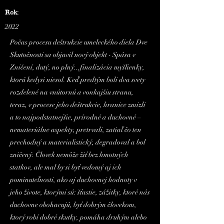
Rok:
2022
Počas procesu deštrukcie umeleckého diela Dve
Skutočnosti sa objavil nový objekt - Spása v
Zničení, dutý, no plný...finalizácia myšlienky,
ktorú kedysi niesol. Keď predtým boli dva svety
rozdelené na vnútornú a vonkajšiu stranu,
teraz, v procese jeho deštrukcie, hranice zmizli
a to najpodstatnejšie, prírodné a duchovné –
nemateriálne aspekty, pretrvali, zatiaľ čo ten
prechodný a materialistický, degradoval a bol
zničený. Človek nemôže žiť bez hmotných
statkov, ale mal by si byť vedomý aj ich
pominuteľnosti, ako aj duchovnej hodnoty v
jeho živote, ktorými sú: šťastie, zážitky, ktoré nás
duchovne obohacujú, byť dobrým človekom,
ktorý robí dobré skutky, pomáha druhým alebo