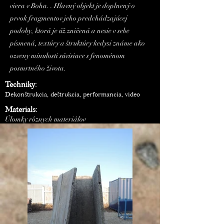
viera v Boha. . Hlavný objekt je doplnený o
prvok fragmentov jeho predchádzajúcej
podoby, ktorá je úž zničená a nesie v sebe
písmená, textúry a štruktúry kedysi známe ako
ozveny minulosti súvisiace s fenoménom
posmrtného života.
Techniky:
Dekonštrukcia, deštrukcia, performancia, video
Materials:
Úlomky rôznych materiálov