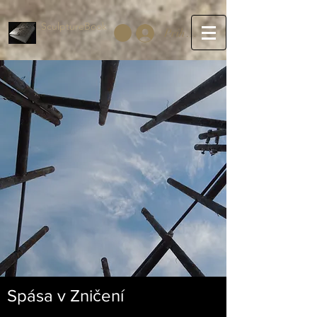
SculptureBook
Prihlásiť sa
Spása v Zničení